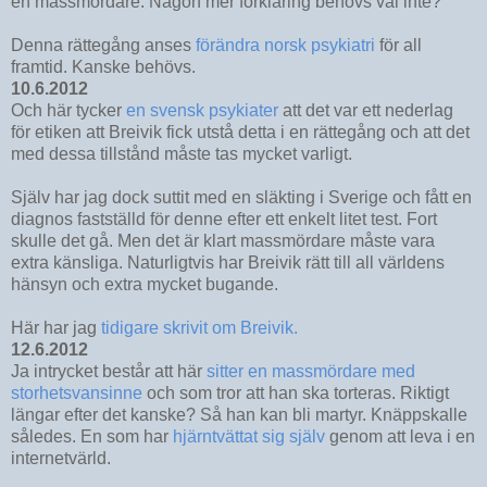
en massmördare. Någon mer förklaring behövs väl inte?
Denna rättegång anses
förändra norsk psykiatri
för all
framtid. Kanske behövs.
10.6.2012
Och här tycker
en svensk psykiater
att det var ett nederlag
för etiken att Breivik fick utstå detta i en rättegång och att det
med dessa tillstånd måste tas mycket varligt.
Själv har jag dock suttit med en släkting i Sverige och fått en
diagnos fastställd för denne efter ett enkelt litet test. Fort
skulle det gå. Men det är klart massmördare måste vara
extra känsliga. Naturligtvis har Breivik rätt till all världens
hänsyn och extra mycket bugande.
Här har jag
tidigare skrivit om Breivik.
12.6.2012
Ja intrycket består att här
sitter en massmördare med
storhetsvansinne
och som tror att han ska torteras. Riktigt
längar efter det kanske? Så han kan bli martyr. Knäppskalle
således. En som har
hjärntvättat sig själv
genom att leva i en
internetvärld.