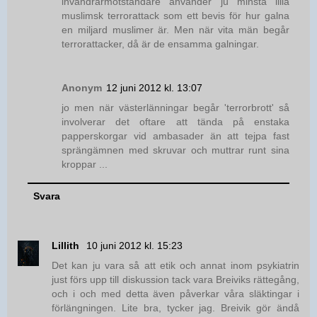
invandrarmotståndare använder ju minsta lilla
muslimsk terrorattack som ett bevis för hur galna
en miljard muslimer är. Men när vita män begår
terrorattacker, då är de ensamma galningar.
Anonym
12 juni 2012 kl. 13:07
jo men när västerlänningar begår 'terrorbrott' så
involverar det oftare att tända på enstaka
papperskorgar vid ambasader än att tejpa fast
sprängämnen med skruvar och muttrar runt sina
kroppar ...
Svara
Lillith
10 juni 2012 kl. 15:23
Det kan ju vara så att etik och annat inom psykiatrin
just förs upp till diskussion tack vara Breiviks rättegång,
och i och med detta även påverkar våra släktingar i
förlängningen. Lite bra, tycker jag. Breivik gör ändå