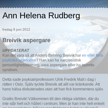
Ann Helena Rudberg
fredag 8 juni 2012
Breivik aspergare
UPPDATERAT
Kan det vara så att Anders Behring Breivik har
en eller flera
psykiska sjukdomar
? Han kan ha narcissistisk
personlighetsstörning, vara aspergare eller ha touretts
syndrom.
Detta sade psykiatriprofessorn Ulrik Fredrik Malt i dag i
rätten i Oslo. Själv tyckte Breivik att allt var kränkande. Att
hans hälsa diskuterades utan att han fick kommentera själv.
Grattis Breivik! Välkommen till den riktiga världen, där du
inte står helt och hållet i centrum. Men är han inte helt enkelt