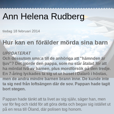
Ann Helena Rudberg
tisdag 18 februari 2014
Hur kan en förälder mörda sina barn
UPPDATERAT
Och dessutom sms:a till de anhöriga att "hämnden är
ljuv"? Det gjorde den pappa, som nu står åtalad för att
ha mördat två av barnen, plus mordförsök på den tredje.
En 7-åring lyckades ta sig ut ur huset i Dalarö i höstas,
men de andra mindre barnen brann inne. De kunde inte
ta sig ned från loftsängen där de sov. Pappan hade tagit
bort stegen.
Pappan hade tänkt att ta livet av sig själv, säger han, men
var för feg och rädd för att göra detta och begav sig istället ut
på en resa till Öland, där polisen tog honom.