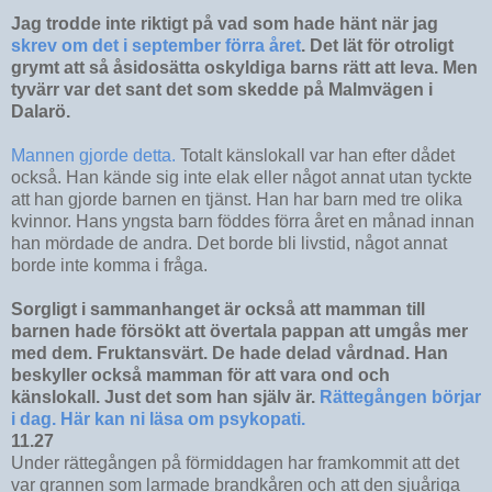
Jag trodde inte riktigt på vad som hade hänt när jag
skrev om det i september förra året
. Det lät för otroligt
grymt att så åsidosätta oskyldiga barns rätt att leva. Men
tyvärr var det sant det som skedde på Malmvägen i
Dalarö.
Mannen gjorde detta.
Totalt känslokall var han efter dådet
också. Han kände sig inte elak eller något annat utan tyckte
att han gjorde barnen en tjänst. Han har barn med tre olika
kvinnor. Hans yngsta barn föddes förra året en månad innan
han mördade de andra. Det borde bli livstid, något annat
borde inte komma i fråga.
Sorgligt i sammanhanget är också att mamman till
barnen hade försökt att övertala pappan att umgås mer
med dem. Fruktansvärt. De hade delad vårdnad. Han
beskyller också mamman för att vara ond och
känslokall. Just det som han själv är.
Rättegången börjar
i dag.
Här kan ni läsa om psykopati.
11.27
Under rättegången på förmiddagen har framkommit att det
var grannen som larmade brandkåren och att den sjuåriga