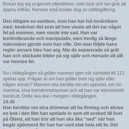
flickan tog sig ut genom ytterdörren, som tack och lov gick att
öppna inifrån. Hennes små bröder dog av rökförgiftning.
Den tidigare ex-sambon, som han har två tonårsbarn
med, beskriver det som att hon visste att det var något
fel på mannen, men visste inte vad. Han var
kontrollerande och manipulativ, men trevlig så länge
människor gjorde som han ville. Om man följde hans
regler annars blev han arg. När de separerade så grät
han och skickade bilder på sig själv och menade att allt
var hennes fel.
Nu i rättegången så gråter mannen igen när samtalet till 112
spelas upp. Frågan är om han gråter över sig själv eller
någon annan? Mannen ska berätta om sin uppväxt, om sin
mamma, sina barndomstrauman och att han var ekonomiskt
bankrutt. Detta ska ske i morgon i rättegången.
14:45
Han berättar om sina drömmar att ha företag och skriva
en bok i den film han spelade in som ett avsked till livet
på Öland, att han tror att han ska åka "ned" när han
begår självmord för han har varit elak hela sitt liv. Det