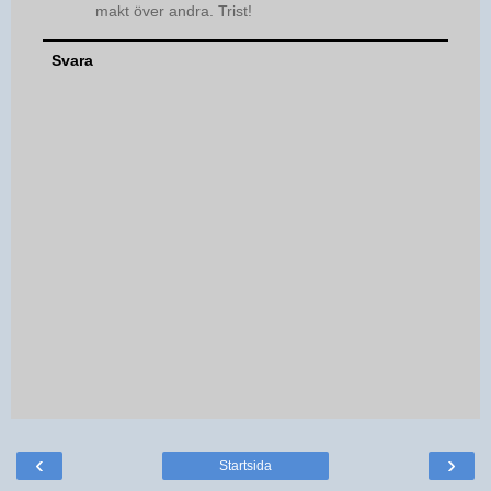
makt över andra. Trist!
Svara
‹
›
Startsida