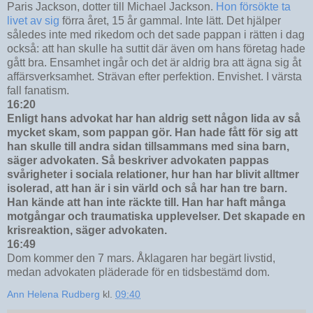
Paris Jackson, dotter till Michael Jackson.
Hon försökte ta
livet av sig
förra året, 15 år gammal. Inte lätt. Det hjälper
således inte med rikedom och det sade pappan i rätten i dag
också: att han skulle ha suttit där även om hans företag hade
gått bra. Ensamhet ingår och det är aldrig bra att ägna sig åt
affärsverksamhet. Strävan efter perfektion. Envishet. I värsta
fall fanatism.
16:20
Enligt hans advokat har han aldrig sett någon lida av så
mycket skam, som pappan gör. Han hade fått för sig att
han skulle till andra sidan tillsammans med sina barn,
säger advokaten. Så beskriver advokaten pappas
svårigheter i sociala relationer, hur han har blivit alltmer
isolerad, att han är i sin värld och så har han tre barn.
Han kände att han inte räckte till. Han har haft många
motgångar och traumatiska upplevelser. Det skapade en
krisreaktion, säger advokaten.
16:49
Dom kommer den 7 mars. Åklagaren har begärt livstid,
medan advokaten pläderade för en tidsbestämd dom.
Ann Helena Rudberg
kl.
09:40