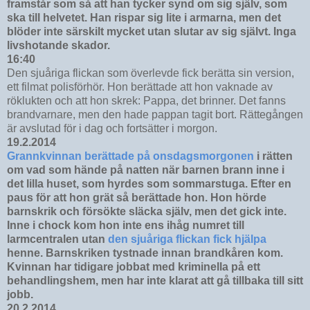
framstår som så att han tycker synd om sig själv, som
ska till helvetet. Han rispar sig lite i armarna, men det
blöder inte särskilt mycket utan slutar av sig självt. Inga
livshotande skador.
16:40
Den sjuåriga flickan som överlevde fick berätta sin version,
ett filmat polisförhör. Hon berättade att hon vaknade av
röklukten och att hon skrek: Pappa, det brinner. Det fanns
brandvarnare, men den hade pappan tagit bort. Rättegången
är avslutad för i dag och fortsätter i morgon.
19.2.2014
Grannkvinnan berättade på onsdagsmorgonen
i rätten
om vad som hände på natten när barnen brann inne i
det lilla huset, som hyrdes som sommarstuga. Efter en
paus för att hon grät så berättade hon. Hon hörde
barnskrik och försökte släcka själv, men det gick inte.
Inne i chock kom hon inte ens ihåg numret till
larmcentralen utan
den sjuåriga flickan fick hjälpa
henne. Barnskriken tystnade innan brandkåren kom.
Kvinnan har tidigare jobbat med kriminella på ett
behandlingshem, men har inte klarat att gå tillbaka till sitt
jobb.
20.2.2014