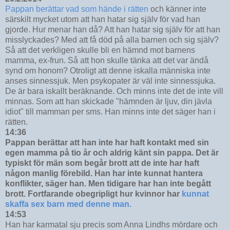
Pappan berättar vad som hände i rätten
och känner inte
särskilt mycket utom att han hatar sig själv för vad han
gjorde. Hur menar han då? Att han hatar sig själv för att han
misslyckades? Med att få död på alla barnen och sig själv?
Så att det verkligen skulle bli en hämnd mot barnens
mamma, ex-frun. Så att hon skulle tänka att det var ändå
synd om honom? Otroligt att denne iskalla människa inte
anses sinnessjuk. Men psykopater är väl inte sinnessjuka.
De är bara iskallt beräknande. Och minns inte det de inte vill
minnas. Som att han skickade "hämnden är ljuv, din jävla
idiot" till mamman per sms. Han minns inte det säger han i
rätten.
14:36
Pappan berättar att han inte har haft kontakt med sin
egen mamma på tio år och aldrig känt sin pappa. Det är
typiskt för män som begår brott att de inte har haft
någon manlig förebild. Han har inte kunnat hantera
konflikter, säger han. Men tidigare har han inte begått
brott. Fortfarande obegripligt hur kvinnor har
kunnat
skaffa sex barn med denne man.
14:53
Han har karmatal sju precis som Anna Lindhs mördare och